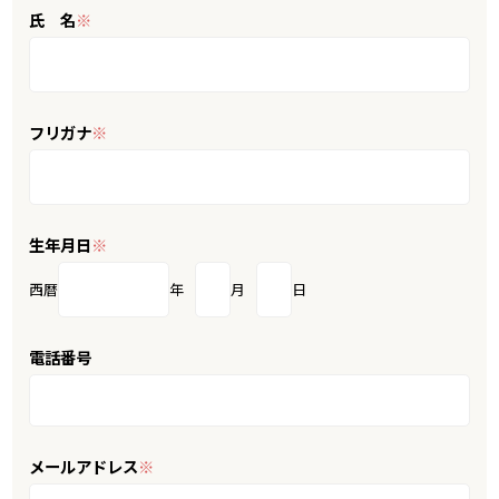
氏 名
※
フリガナ
※
生年月日
※
西暦
年
月
日
電話番号
メールアドレス
※