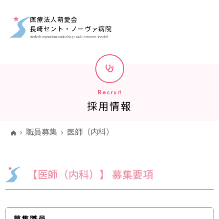
医療法人萌愛会
長崎セント・ノーヴァ病院
Medical Corporation HouaiKai Nagasaki Sentonova Hospital
R
e
c
r
u
i
t
採
用
情
報
職員募集
医師（内科）
【医師（内科）】 募集要項
募集職員