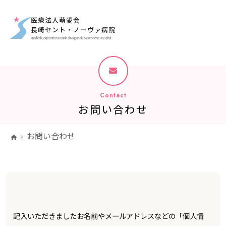
医療法人萌愛会
長崎セント・ノーヴァ病院
Medical Corporation HouaiKai Nagasaki Sentonova Hospital
C
o
n
t
a
c
t
お
問
い
合
わ
せ
お問い合わせ
記入いただきましたお名前やメールアドレスなどの「個人情